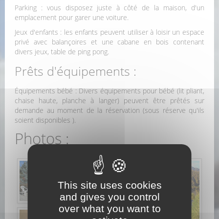
Parking : vous disposez juste à côté de la maison, d'un
emplacement pour garer une voiture.
Jeux d'enfants : les enfants peuvent utiliser à loisir un espace
privé avec balançoires et une cabane en bois contenant
divers jeux, table de ping pong.
Prêts d'équipements :
Équipements bébé : Divers équipements pour bébé (lit pliant,
chaise haute, planche à langer) peuvent être prêtés sur
demande au moment de la réservation (sous réserve qu'ils
soient disponibles ).
Photos :
This site uses cookies
and gives you control
over what you want to