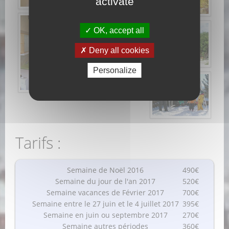
activate
OK, accept all
Deny all cookies
Personalize
Tarifs :
Semaine de Noël 2016
490€
Semaine du jour de l'an 2017
520€
Semaine vacances de Février 2017
700€
Semaine entre le 27 juin et le 4 juillet 2017
395€
Semaine en juin ou septembre 2017
270€
Semaine autres périodes
360€